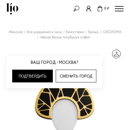
0 ₽
Женское
Все украшения и часы
Бижутерия
Броши
ОКСИОМА
черная брошь голубушка софия
ВАШ ГОРОД - МОСКВА?
ПОДТВЕРДИТЬ
СМЕНИТЬ ГОРОД