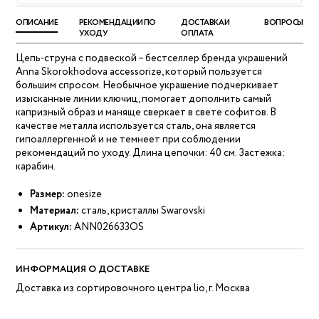
ОПИСАНИЕ
РЕКОМЕНДАЦИИ ПО
ДОСТАВКА И
ВОПРОСЫ
УХОДУ
ОПЛАТА
Цепь-струна с подвеской – бестселлер бренда украшений
Anna Skorokhodova accessorize, который пользуется
большим спросом. Необычное украшение подчеркивает
изысканные линии ключиц, помогает дополнить самый
капризный образ и маняще сверкает в свете софитов. В
качестве металла используется сталь, она является
гипоаллергенной и не темнеет при соблюдении
рекомендаций по уходу. Длина цепочки: 40 см. Застежка:
карабин.
Размер:
onesize
Материал:
сталь, кристаллы Swarovski
Артикул:
ANN026633OS
ИНФОРМАЦИЯ О ДОСТАВКЕ
Доставка из сортировочного центра lio, г. Москва