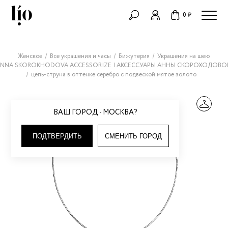
0 ₽
Женское
Все украшения и часы
Бижутерия
Украшения на шею
NNA SKOROKHODOVA ACCESSORIZE | АКСЕССУАРЫ АННЫ СКОРОХОДОВО
цепь-струна в оттенке серебро с подвеской мятое золото
ВАШ ГОРОД - МОСКВА?
ПОДТВЕРДИТЬ
СМЕНИТЬ ГОРОД