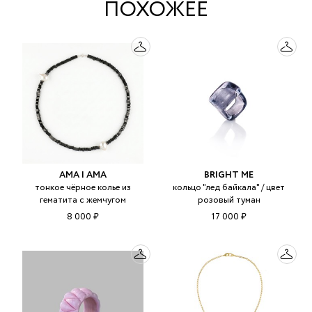
ПОХОЖЕЕ
AMA | АМА
BRIGHT ME
тонкое чёрное колье из
кольцо "лед байкала" / цвет
гематита с жемчугом
розовый туман
8 000 ₽
17 000 ₽