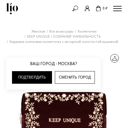
0 ₽
Женское
Все аксессуары
Косметички
KEEP UNIQUE | СОХРАНЯЙ УНИКАЛЬНОСТЬ
бордовая хлопковая косметичка с авторской золотистой вышивкой
ВАШ ГОРОД - МОСКВА?
ПОДТВЕРДИТЬ
СМЕНИТЬ ГОРОД