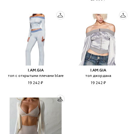
I.AM.GIA
I.AM.GIA
топ с открытыми плечами blare
топ джордана
19 242 ₽
19 242 ₽