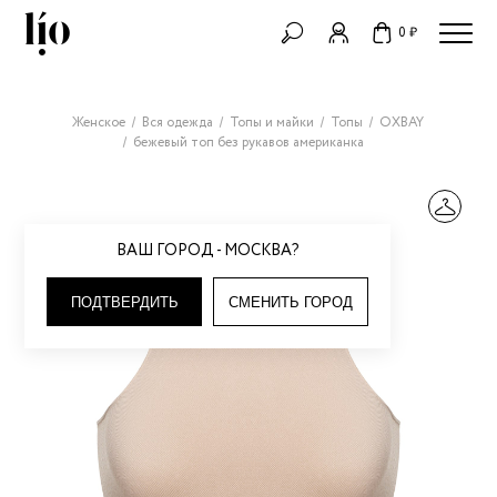
0 ₽
Женское
Вся одежда
Топы и майки
Топы
OXBAY
бежевый топ без рукавов американка
ВАШ ГОРОД - МОСКВА?
ПОДТВЕРДИТЬ
СМЕНИТЬ ГОРОД