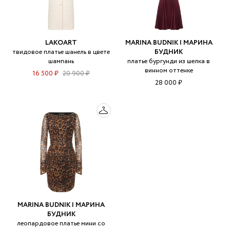
LAKOART
MARINA BUDNIK | МАРИНА
твидовое платье шанель в цвете
БУДНИК
шампань
платье бургунди из шелка в
винном оттенке
16 500 ₽
20 900 ₽
28 000 ₽
MARINA BUDNIK | МАРИНА
БУДНИК
леопардовое платье мини со