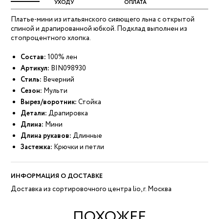
УХОДУ
ОПЛАТА
Платье-мини из итальянского сияющего льна с открытой
спиной и драпированной юбкой. Подклад выполнен из
стопроцентного хлопка.
Состав:
100% лен
Артикул:
BIN098930
Стиль:
Вечерний
Сезон:
Мульти
Вырез/воротник:
Стойка
Детали:
Драпировка
Длина:
Мини
Длина рукавов:
Длинные
Застежка:
Крючки и петли
ИНФОРМАЦИЯ О ДОСТАВКЕ
Доставка из сортировочного центра lio, г. Москва
ПОХОЖЕЕ