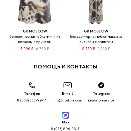
GK MOSCOW
GK MOSCOW
бежево-черная юбка-мини из
бежево-черная юбка-макси из
вискозы с принтом
вискозы с принтом
5 990 ₽
6 790 ₽
8 730 ₽
9 730 ₽
ПОМОЩЬ И КОНТАКТЫ
Телефон
E-mail
Telegram
8 (800) 550-99-14
info@liostore.com
@liostoreservice
Max
8 (926) 896-98-31