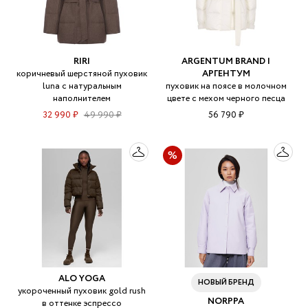
RIRI
ARGENTUM BRAND |
коричневый шерстяной пуховик
АРГЕНТУМ
luna с натуральным
пуховик на поясе в молочном
наполнителем
цвете с мехом черного песца
32 990 ₽
49 990 ₽
56 790 ₽
ALO YOGA
НОВЫЙ БРЕНД
укороченный пуховик gold rush
NORPPA
в оттенке эспрессо