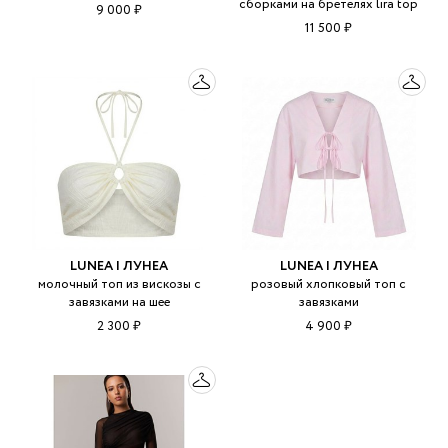
сборками на бретелях lira top
9 000 ₽
11 500 ₽
LUNEA | ЛУНЕА
LUNEA | ЛУНЕА
молочный топ из вискозы с
розовый хлопковый топ с
завязками на шее
завязками
2 300 ₽
4 900 ₽