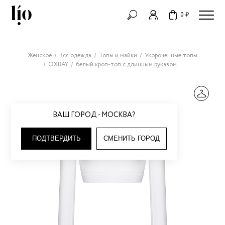
0 ₽
Женское
Вся одежда
Топы и майки
Укороченные топы
OXBAY
белый кроп-топ с длинным рукавом
ВАШ ГОРОД - МОСКВА?
ПОДТВЕРДИТЬ
СМЕНИТЬ ГОРОД