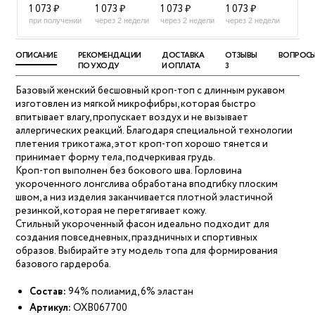
1 073 ₽
1 073 ₽
1 073 ₽
1 073 ₽
при получении
через 2 недели
через 2 недели
через 2 недели
ОПИСАНИЕ
РЕКОМЕНДАЦИИ
ДОСТАВКА
ОТЗЫВЫ
ВОПРОС
ПО УХОДУ
И ОПЛАТА
3
Базовый женский бесшовный кроп-топ с длинным рукавом
изготовлен из мягкой микрофибры, которая быстро
впитывает влагу, пропускает воздух и не вызывает
аллергических реакций. Благодаря специальной технологии
плетения трикотажа, этот кроп-топ хорошо тянется и
принимает форму тела, подчеркивая грудь.
Кроп-топ выполнен без бокового шва. Горловина
укороченного лонгслива обработана вподгибку плоским
швом, а низ изделия заканчивается плотной эластичной
резинкой, которая не перетягивает кожу.
Стильный укороченный фасон идеально подходит для
создания повседневных, праздничных и спортивных
образов. Выбирайте эту модель топа для формирования
базового гардероба.
Состав:
94% полиамид, 6% эластан
Артикул:
OXB067700