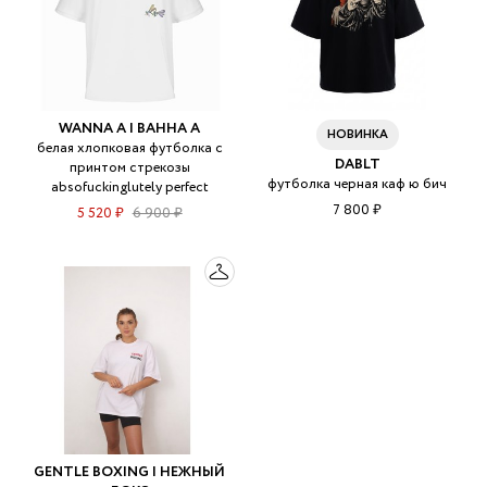
WANNA A | ВАННА А
НОВИНКА
белая хлопковая футболка с
DABLT
принтом стрекозы
футболка черная каф ю бич
absofuckinglutely perfect
7 800 ₽
5 520 ₽
6 900 ₽
GENTLE BOXING | НЕЖНЫЙ