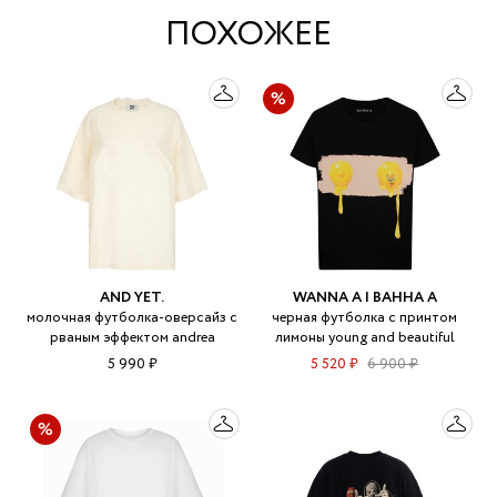
ПОХОЖЕЕ
AND YET.
WANNA A | ВАННА А
молочная футболка-оверсайз с
черная футболка c принтом
рваным эффектом andrea
лимоны young and beautiful
5 990 ₽
5 520 ₽
6 900 ₽