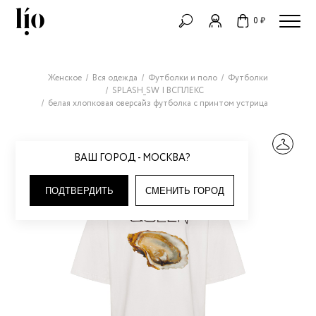
0 ₽
Женское
Вся одежда
Футболки и поло
Футболки
SPLASH_SW | ВСПЛЕКС
белая хлопковая оверсайз футболка с принтом устрица
ВАШ ГОРОД - МОСКВА?
ПОДТВЕРДИТЬ
СМЕНИТЬ ГОРОД