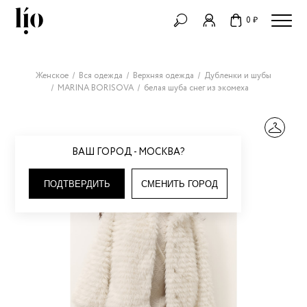
0 ₽
Женское
Вся одежда
Верхняя одежда
Дубленки и шубы
MARINA BORISOVA
белая шуба снег из экомеха
ВАШ ГОРОД - МОСКВА?
ПОДТВЕРДИТЬ
СМЕНИТЬ ГОРОД