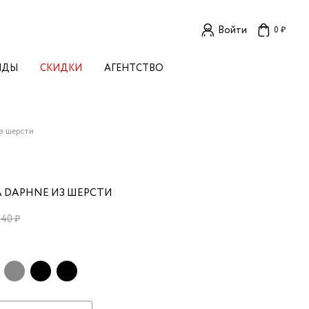
Войти
0 ₽
НДЫ
СКИДКИ
АГЕНТСТВО
ЕНСКИЕ БРЕНДЫ
OGA
TORE
I LIVE IN
из шерсти
LLSTORY
B STUDIO
A BUDNIK
 DAPHNE ИЗ ШЕРСТИ
AL
L'
340 ₽
TIZED
R
TI
E
KA
OK SUN