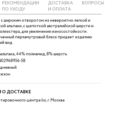
РЕКОМЕНДАЦИИ
ДОСТАВКА
ВОПРОСЫ
ПО УХОДУ
И ОПЛАТА
 с широким отворотом из невероятно легкой и
ой альпаки, с щепоткой австралийской шерсти и
лиэстера, для увеличения износостойкости .
ченный перламутровый блеск придает изделию
ий вид.
альпака, 44% полиамид, 8% шерсть
02968956-58
дневный
езон
 О ДОСТАВКЕ
тировочного центра lio, г. Москва