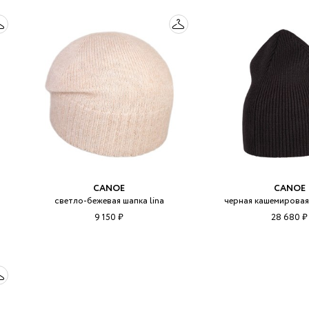
CANOE
CANOE
светло-бежевая шапка lina
черная кашемировая
9 150 ₽
28 680 ₽