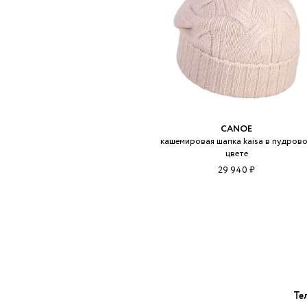
CANOE
кашемировая шапка kaisa в пудров
цвете
29 940 ₽
Те