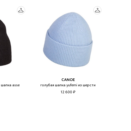
CANOE
 шапка asse
голубая шапка yufemi из шерсти
12 600 ₽