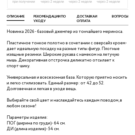
при получении
через 2 недели
через 2 недели
через 2 недели
ОПИСАНИЕ
РЕКОМЕНДАЦИИ ПО
ДОСТАВКА И
ВОПРОСЫ
УХОДУ
ОПЛАТА
Новинка 2026 - базовый джемпер из тончайшего мериноса.
Пластичное тонкое полотно в сочетании с оверсайз кроем-
дает идеальную посадку на разные типы фигур. Плотные
изящные резинки. Широкие рукава с намеком на летучую
мышь. Декоративная отстрочка деликатно отсылает к
спорт-шику.
Универсальная и всесезонная база. Которую приятно носить
и легко стилизовать. Единый размер: от 42 до 52.
Долговечная и легкая в уходе вещь.
Выбирайте свой цвет и наслаждайтесь каждым поводом, в
любом сезоне!
Параметры изделия:
ПОГ (ширина по груди)- 64 см.
ДИ (длина изделия)- 54 см.