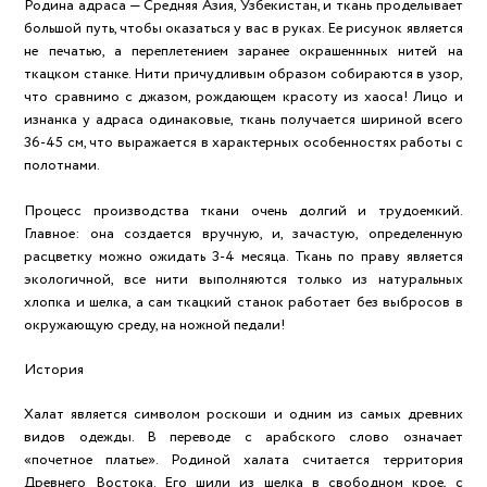
Родина адраса — Средняя Азия, Узбекистан, и ткань проделывает
большой путь, чтобы оказаться у вас в руках. Ее рисунок является
не печатью, а переплетением заранее окрашеннных нитей на
ткацком станке. Нити причудливым образом собираются в узор,
что сравнимо с джазом, рождающем красоту из хаоса! Лицо и
изнанка у адраса одинаковые, ткань получается шириной всего
36-45 см, что выражается в характерных особенностях работы с
полотнами.
Процесс производства ткани очень долгий и трудоемкий.
Главное: она создается вручную, и, зачастую, определенную
расцветку можно ожидать 3-4 месяца. Ткань по праву является
экологичной, все нити выполняются только из натуральных
хлопка и шелка, а сам ткацкий станок работает без выбросов в
окружающую среду, на ножной педали!
История
Халат является символом роскоши и одним из самых древних
видов одежды. В переводе с арабского слово означает
«почетное платье». Родиной халата считается территория
Древнего Востока. Его шили из шелка в свободном крое, с