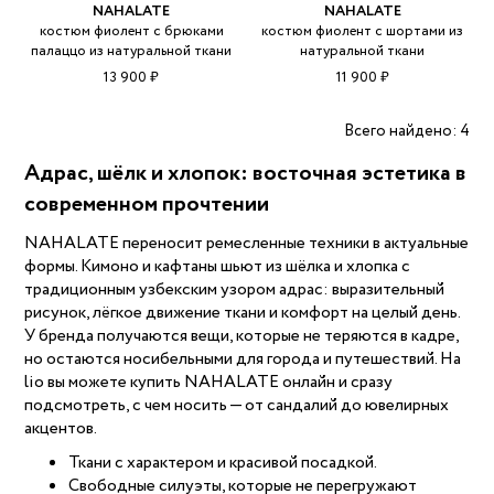
NAHALATE
NAHALATE
костюм фиолент с брюками
костюм фиолент с шортами из
палаццо из натуральной ткани
натуральной ткани
13 900 ₽
11 900 ₽
Всего найдено: 4
Адрас, шёлк и хлопок: восточная эстетика в
современном прочтении
NAHALATE переносит ремесленные техники в актуальные
формы. Кимоно и кафтаны шьют из шёлка и хлопка с
традиционным узбекским узором адрас: выразительный
рисунок, лёгкое движение ткани и комфорт на целый день.
У бренда получаются вещи, которые не теряются в кадре,
но остаются носибельными для города и путешествий. На
lio вы можете купить NAHALATE онлайн и сразу
подсмотреть, с чем носить — от сандалий до ювелирных
акцентов.
Ткани с характером и красивой посадкой.
Свободные силуэты, которые не перегружают