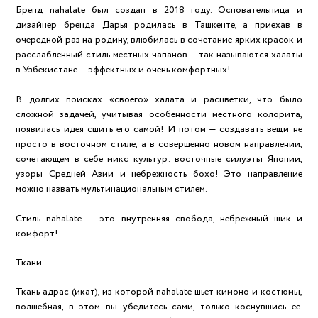
Бренд nahalate был создан в 2018 году. Основательница и
дизайнер бренда Дарья родилась в Ташкенте, а приехав в
очередной раз на родину, влюбилась в сочетание ярких красок и
расслабленный стиль местных чапанов — так называются халаты
в Узбекистане — эффектных и очень комфортных!
В долгих поисках «своего» халата и расцветки, что было
сложной задачей, учитывая особенности местного колорита,
появилась идея сшить его самой! И потом — создавать вещи не
просто в восточном стиле, а в совершенно новом направлении,
сочетающем в себе микс культур: восточные силуэты Японии,
узоры Средней Азии и небрежность бохо! Это направление
можно назвать мультинациональным стилем.
Стиль nahalate — это внутренняя свобода, небрежный шик и
комфорт!
Ткани
Ткань адрас (икат), из которой nahalate шьет кимоно и костюмы,
волшебная, в этом вы убедитесь сами, только коснувшись ее.