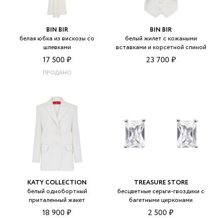
BIN BIR
BIN BIR
белая юбка из вискозы со
белый жилет с кожаными
шлевками
вставками и корсетной спиной
17 500 ₽
23 700 ₽
ПРОДАНО
KATY COLLECTION
TREASURE STORE
белый однобортный
бесцветные серьги-гвоздики с
приталенный жакет
багетными цирконами
18 900 ₽
2 500 ₽