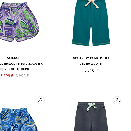
 LINGERIE
T HEART
ЦЕ
SUNAGE
AMUR BY MARUSHIK
овые шорты из вискозы с
серые шорты
принтом тропик
3 540 ₽
3 599 ₽
3 999 ₽