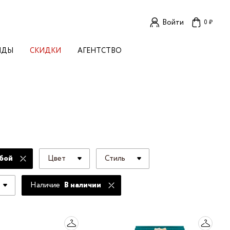
Войти
0 ₽
НДЫ
СКИДКИ
АГЕНТСТВО
ЕНСКИЕ БРЕНДЫ
OGA
TORE
I LIVE IN
LLSTORY
B STUDIO
A BUDNIK
AL
бой
Цвет
Стиль
L'
TIZED
R
Наличие
В наличии
TI
E
KA
OK SUN