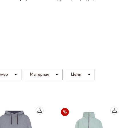
 LINGERIE
T HEART
ЦЕ
змер
Материал
Цены