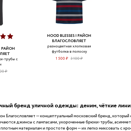
HOOD BLESSES | РАЙОН
БЛАГОСЛОВЛЯЕТ
разноцветная хлопковая
| РАЙОН
футболка в полоску
ЛЯЕТ
1 500 ₽
3 100 ₽
и-трубы с
и
00 ₽
ный бренд уличной одежды: деним, чёткие линии
йон Благословляет — концептуальный московский бренд, который
ечаются джинсы с лампасами, укороченные брюки‑трубы, асиммет
плотным материалам и простоте форм — их легко миксовать с кро