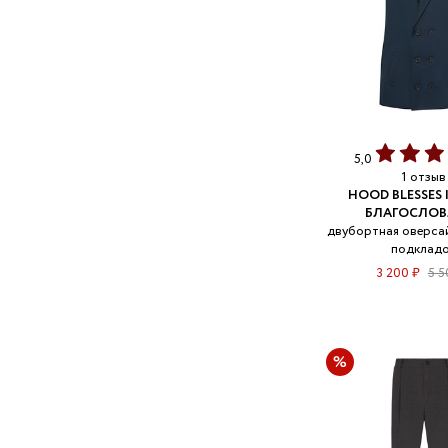
5,0
1 отзыв
HOOD BLESSES 
БЛАГОСЛОВ
двубортная оверсай
подклад
3 200 ₽
5 5