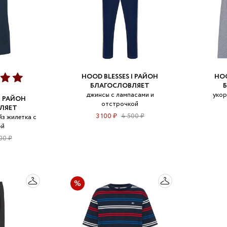
HOOD BLESSES | РАЙОН
HOO
БЛАГОСЛОВЛЯЕТ
джинсы с лампасами и
укор
| РАЙОН
отстрочкой
ЛЯЕТ
3 100 ₽
4 500 ₽
з жилетка с
ой
00 ₽