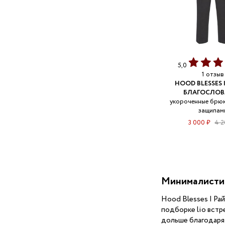
5,0
1 отзыв
HOOD BLESSES 
БЛАГОСЛОВ
укороченные брюк
защипам
3 000 ₽
4 2
Минималистич
Hood Blesses | Ра
подборке lio встр
дольше благодаря 