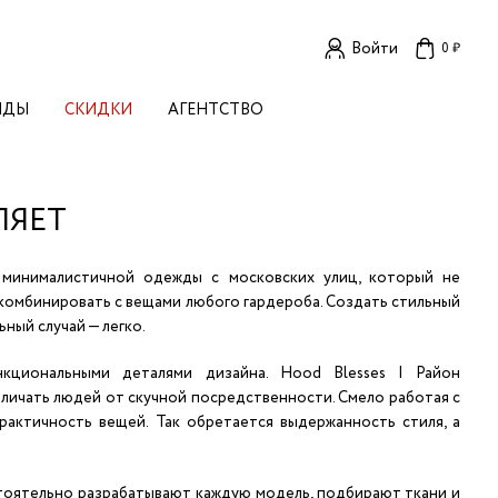
Войти
0 ₽
НДЫ
СКИДКИ
АГЕНТСТВО
ЕНСКИЕ БРЕНДЫ
OGA
TORE
ЛЯЕТ
I LIVE IN
LLSTORY
B STUDIO
д минималистичной одежды с московских улиц, который не
A BUDNIK
 комбинировать с вещами любого гардероба. Создать стильный
ный случай — легко.
AL
L'
И
нкциональными деталями дизайна. Hood Blesses | Район
TIZED
тличать людей от скучной посредственности. Смело работая с
R
рактичность вещей. Так обретается выдержанность стиля, а
TI
Е
E
KA
OK SUN
остоятельно разрабатывают каждую модель, подбирают ткани и