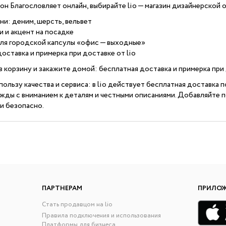
йон Благословляет онлайн, выбирайте lio — магазин дизайнерской
ни: деним, шерсть, вельвет
и и акцент на посадке
я городской капсулы «офис — выходные»
оставка и примерка при доставке от lio
 корзину и закажите домой: бесплатная доставка и примерка пр
пользу качества и сервиса: в lio действует бесплатная доставка 
жды с вниманием к деталям и честными описаниями. Добавляйте 
и безопасно.
ПАРТНЕРАМ
ПРИЛО
Стать продавцом на lio
Правила подключения и использования
Платформы для бизнеса