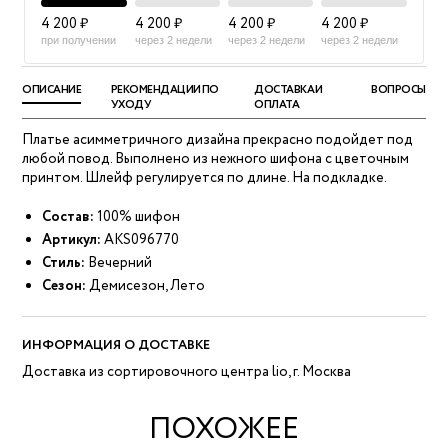
4 200 ₽
4 200 ₽
4 200 ₽
4 200 ₽
при получении
через 2 недели
через 2 недели
через 2 недели
ОПИСАНИЕ
РЕКОМЕНДАЦИИ ПО
ДОСТАВКА И
ВОПРОСЫ
УХОДУ
ОПЛАТА
Платье асимметричного дизайна прекрасно подойдет под
любой повод. Выполнено из нежного шифона с цветочным
принтом. Шлейф регулируется по длине. На подкладке.
Состав:
100% шифон
Артикул:
AKS096770
Стиль:
Вечерний
Сезон:
Демисезон, Лето
ИНФОРМАЦИЯ О ДОСТАВКЕ
Доставка из сортировочного центра lio, г. Москва
ПОХОЖЕЕ