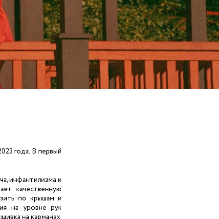
 LINGERIE
T HEART
ЦЕ
023 года. В первый
ча, инфантилизма и
рает качественную
азить по крышам и
ния на уровне рук
шивка на карманах.