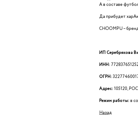
А в составе футбо
Да прибудет харАк
CHOOMPU – бренд 
ИП Серебрякова В
ИНН:
77283765125
ОГРН:
3227746001
Адрес:
105120, РО
Режим работы:
в с
Назад