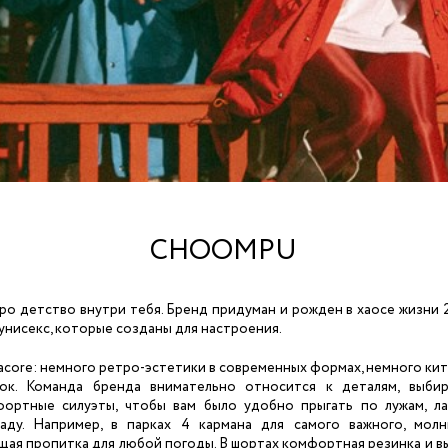
N
AZUR
TREASURE STORE
NEW PAGE SAINT P
MERCI
V
NHEÂVƎN
VELVE
VELVET HEART |
NOBELIQUE
premium
БАРХАТНОЕ СЕРД
NOT ALL TWINS |
VID COMMUNITY
НЕ ВСЕ БЛИЗНЕЦЫ
W
O
WHAT ABOUT US |
OCEAN MUSE
ЧТО НАСЧЁТ НАС
ORREZ
premium
WHITE CROW
OXBAY
CHOOMPU
К
P
КАРНЭ
premium
PATISSONCHA
ВСЕ БРЕНДЫ
PLAM | ПЛАМ
 детство внутри тебя. Бренд придуман и рожден в хаосе жизни 2
унисекс, которые созданы для настроения.
POCHE
СИЯ
acore: немного ретро-эстетики в современных формах, немного кит
ок. Команда бренда внимательно относится к деталям, выби
ортные силуэты, чтобы вам было удобно прыгать по лужам, л
аду. Например, в парках 4 кармана для самого важного, мол
ая пропитка для любой погоды. В шортах комфортная резинка и вы