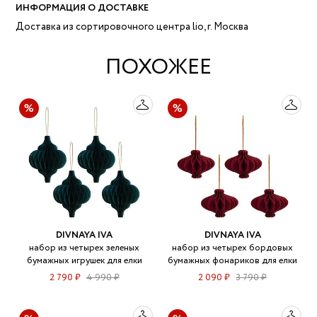
ИНФОРМАЦИЯ О ДОСТАВКЕ
Доставка из сортировочного центра lio, г. Москва
ПОХОЖЕЕ
DIVNAYA IVA
DIVNAYA IVA
набор из четырех зеленых
набор из четырех бордовых
бумажных игрушек для елки
бумажных фонариков для елки
2 790 ₽
4 990 ₽
2 090 ₽
3 790 ₽