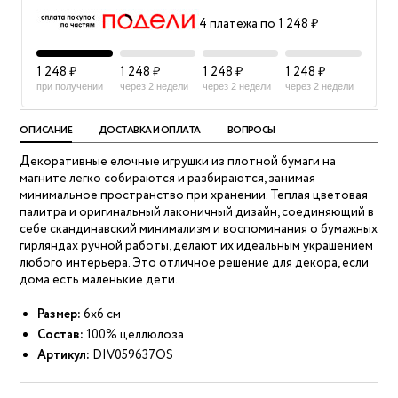
4 платежа по 1 248 ₽
1 248 ₽
1 248 ₽
1 248 ₽
1 248 ₽
при получении
через 2 недели
через 2 недели
через 2 недели
ОПИСАНИЕ
ДОСТАВКА И ОПЛАТА
ВОПРОСЫ
Декоративные елочные игрушки из плотной бумаги на
магните легко собираются и разбираются, занимая
минимальное пространство при хранении. Теплая цветовая
палитра и оригинальный лаконичный дизайн, соединяющий в
себе скандинавский минимализм и воспоминания о бумажных
гирляндах ручной работы, делают их идеальным украшением
любого интерьера. Это отличное решение для декора, если
дома есть маленькие дети.
Размер:
6х6 см
Состав:
100% целлюлоза
Артикул:
DIV059637OS