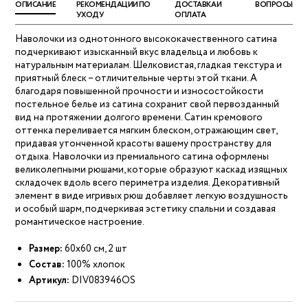
ОПИСАНИЕ
РЕКОМЕНДАЦИИ ПО
ДОСТАВКА И
ВОПРОСЫ
УХОДУ
ОПЛАТА
Наволочки из однотонного высококачественного сатина
подчеркивают изысканный вкус владельца и любовь к
натуральным материалам. Шелковистая, гладкая текстура и
приятный блеск – отличительные черты этой ткани. А
благодаря повышенной прочности и износостойкости
постельное белье из сатина сохранит свой первозданный
вид на протяжении долгого времени. Сатин кремового
оттенка переливается мягким блеском, отражающим свет,
придавая утонченной красоты вашему пространству для
отдыха. Наволочки из премиального сатина оформлены
великолепными рюшами, которые образуют каскад изящных
складочек вдоль всего периметра изделия. Декоративный
элемент в виде игривых рюш добавляет легкую воздушность
и особый шарм, подчеркивая эстетику спальни и создавая
романтическое настроение.
Размер:
60х60 см, 2 шт
Состав:
100% хлопок
Артикул:
DIV083946OS